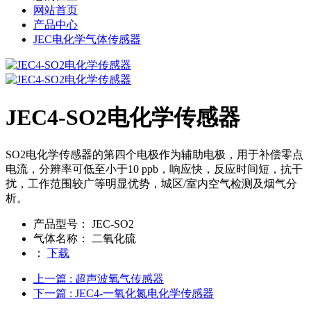
网站首页
产品中心
JEC电化学气体传感器
JEC4-SO2电化学传感器
SO2电化学传感器​的第四个电极作为辅助电极，用于补偿零点
电流，分辨率可低至小于10 ppb，响应快，反应时间短，抗干
扰，工作范围较广等明显优势，城区/室内空气检测及烟气分
析。
产品型号：
JEC-SO2
气体名称：
二氧化硫
：
下载
上一篇
: 超声波氧气传感器
下一篇
: JEC4-一氧化氮电化学传感器