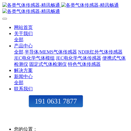
网站首页
关于我们
全部
产品中心
全部
半导体/MEMS气体传感器
NDIR红外气体传感器
JEC电化学气体模组
JEC电化学气体传感器
便携式气体
检测仪
固定式气体检测仪
特色气体传感器
解决方案
新闻中心
全部
联系我们
191 0631 7877
您的位置：