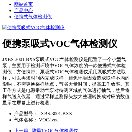
网站首页
产品中心
便携式气体检测仪
便携泵吸式VOC气体检测仪
JXBS-3001-BXS泵吸式VOC气体检测仪是配置了一个小型气
泵，主要用于检测环境中VOC气体浓度的一款便携式气体检
测仪，方便携带。泵吸式VOC气体检测仪采用泵吸式方法取
样，可以再短时间内完成取样，避免环境因素造成取样不均的
影响，不需更换采样地点，节省大量时间，提高工作效率。其
工作方式是电源带动气泵对待测区域的气体进行抽气，然后将
样气送入仪器，通过采样监测探头放大整理转换成对应的数值
显示在屏幕上进行检测。
产品型号：
JXBS-3001-BXS
气体名称：
VOC/tvoc
上一篇
: 防爆TVOC气体检测仪