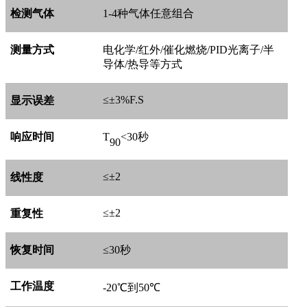
检测气体
1-4
种气体任意组合
测量方式
电化学
/
红外
/
催化燃烧
/PID
光离子
/
半
导体
/
热导等方式
≤±
3%F.S
显示误差
响应时间
T
<30
秒
90
≤±
2
线性度
≤±
2
重复性
恢复时间
≤
30
秒
工作温度
-20
℃到
50
℃