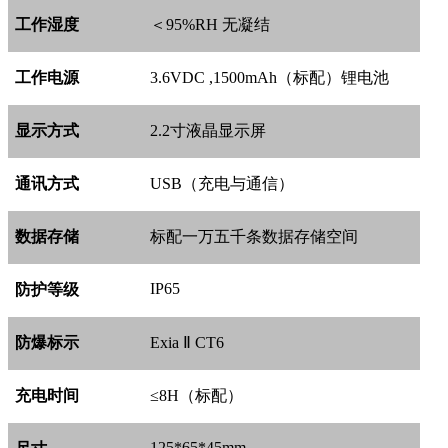
工作湿度
＜
95%RH
无凝结
工作电源
3.6VDC ,1500mAh
（标配）锂电池
显示方式
2.2
寸液晶显示屏
通讯方式
USB
（充电与通信）
数据存储
标配一万五千条数据存储空间
IP65
防护等级
防爆标示
Exia
Ⅱ
CT6
充电时间
≤
8H
（标配）
125*65*45mm