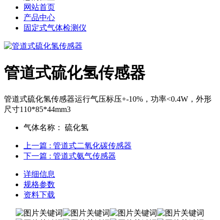
网站首页
产品中心
固定式气体检测仪
管道式硫化氢传感器
管道式硫化氢传感器运行气压标压+-10%，功率<0.4W，外形
尺寸110*85*44mm3
气体名称：
硫化氢
上一篇
: 管道式二氧化碳传感器
下一篇
: 管道式氨气传感器
详细信息
规格参数
资料下载