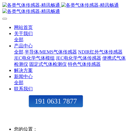
网站首页
关于我们
全部
产品中心
全部
半导体/MEMS气体传感器
NDIR红外气体传感器
JEC电化学气体模组
JEC电化学气体传感器
便携式气体
检测仪
固定式气体检测仪
特色气体传感器
解决方案
新闻中心
全部
联系我们
191 0631 7877
您的位置：