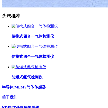
为您推荐
便携式四合一气体检测仪
便携式四合一气体检测仪
防爆式氨气检测仪
半导体/MEMS气体传感器
关于我们
NDIR红外气体传感器